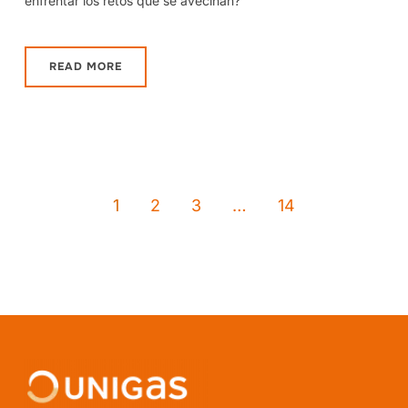
enfrentar los retos que se avecinan?
READ MORE
1
2
3
…
14