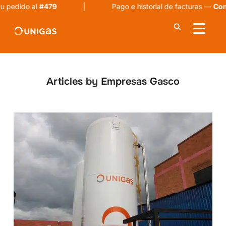
#479
| Pago e historial de facturas —
Consulta aquí
ALTER
Articles by Empresas Gasco