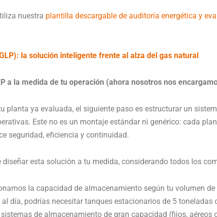
utiliza nuestra
plantilla descargable de auditoría energética y ev
GLP): la solución inteligente frente al alza del gas natural
LP a la medida de tu operación (ahora nosotros nos encargam
tu planta ya evaluada, el siguiente paso es estructurar un sist
rativas. Este no es un montaje estándar ni genérico: cada plant
e seguridad, eficiencia y continuidad.
diseñar esta solución a tu medida, considerando todos los co
onamos la capacidad de almacenamiento según tu volumen de c
 al día, podrías necesitar tanques estacionarios de 5 tonelada
sistemas de almacenamiento de gran capacidad (fijos, aéreos o