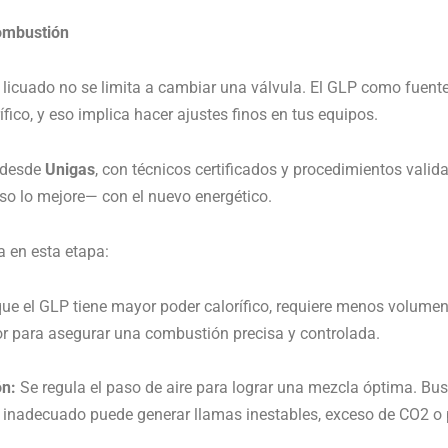
combustión
s licuado no se limita a cambiar una válvula. El GLP como
fuent
fico, y eso implica hacer ajustes finos en tus equipos.
 desde
Unigas
, con técnicos certificados y procedimientos valid
so lo mejore— con el nuevo energético.
a en esta etapa:
e el GLP tiene mayor poder calorífico, requiere menos volumen 
r para asegurar una combustión precisa y controlada.
ón:
Se regula el paso de aire para lograr una mezcla óptima. Bu
te inadecuado puede generar llamas inestables, exceso de CO
2
o 