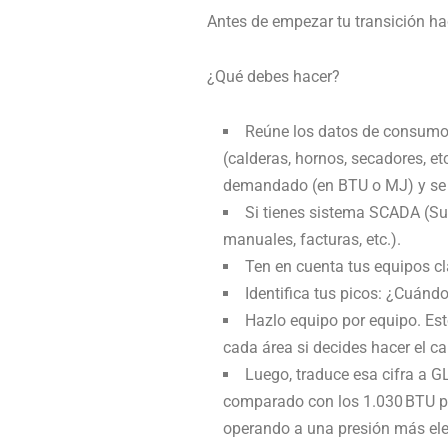
Antes de empezar tu transición ha
¿Qué debes hacer?
Reúne los datos de consumo d
(calderas, hornos, secadores, et
demandado (en BTU o MJ) y se 
Si tienes sistema SCADA (Sup
manuales, facturas, etc.).
Ten en cuenta tus equipos 
Identifica tus picos: ¿Cuán
Hazlo equipo por equipo. Est
cada área si decides hacer el c
Luego, traduce esa cifra a 
comparado con los 1.030 BTU po
operando a una presión más el