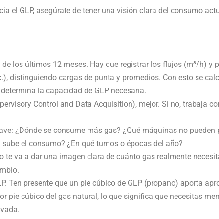
cia el GLP, asegúrate de tener una visión clara del consumo actu
e los últimos 12 meses. Hay que registrar los flujos (m³/h) y p
c.), distinguiendo cargas de punta y promedios. Con esto se calcu
determina la capacidad de GLP necesaria.
ervisory Control and Data Acquisition), mejor. Si no, trabaja co
clave: ¿Dónde se consume más gas? ¿Qué máquinas no pueden p
do sube el consumo? ¿En qué turnos o épocas del año?
o te va a dar una imagen clara de cuánto gas realmente necesitas
ambio.
GLP. Ten presente que un pie cúbico de GLP (propano) aporta ap
r pie cúbico del gas natural, lo que significa que necesitas m
evada.