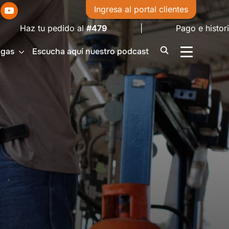
Ingresa al portal clientes
az tu pedido al
#479
| Pago e historial de fac
igas
Escucha aquí nuestro podcast
ALTERNAR 