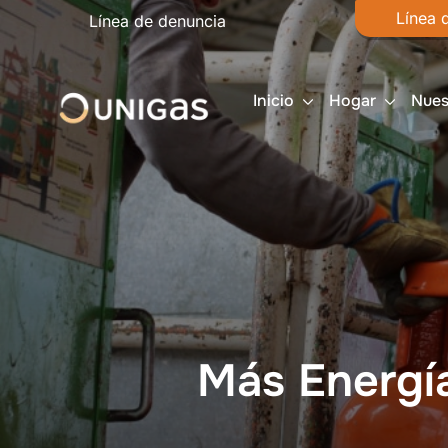
Línea 
Línea de denuncia
Inicio
Hogar
Nues
Más Energí