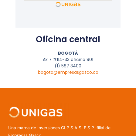
Oficina central
BOGOTÁ
Ak 7 #114-33 oficina 901
(1) 587 3400
bogota@empresasgasco.co
Una marca de Inversiones GLP S.A.S. E.S.P. filial de
Empresas Gasco.