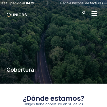
 tu pedido al
#479
| Pago e historial de facturas —
Co
ALTER
Cobertura
¿Dónde estamos?
Unigas tiene cobertura en 28 de los