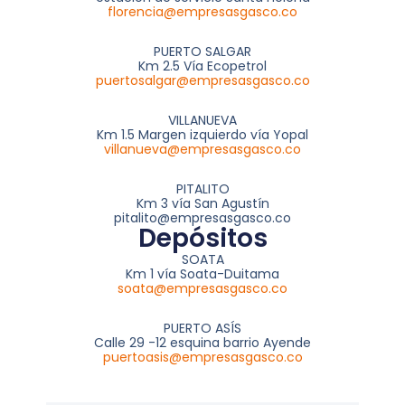
florencia@empresasgasco.co
PUERTO SALGAR
Km 2.5 Vía Ecopetrol
puertosalgar@empresasgasco.co
VILLANUEVA
Km 1.5 Margen izquierdo vía Yopal
villanueva@empresasgasco.co
PITALITO
Km 3 vía San Agustín
pitalito@empresasgasco.co
Depósitos
SOATA
Km 1 vía Soata-Duitama
soata@empresasgasco.co
PUERTO ASÍS
Calle 29 -12 esquina barrio Ayende
puertoasis@empresasgasco.co