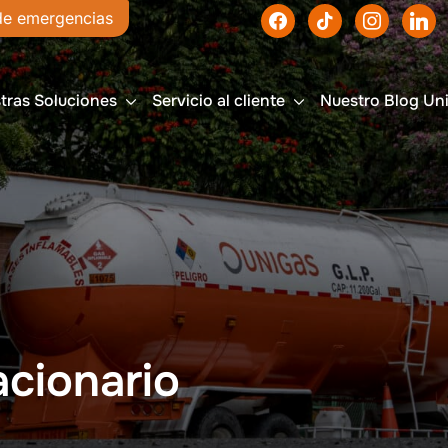
de emergencias
Haz tu pe
tras Soluciones
Servicio al cliente
Nuestro Blog Un
cionario