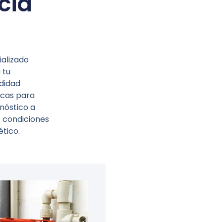
cia
ializado
 tu
didad
icas para
gnóstico a
s condiciones
tico.