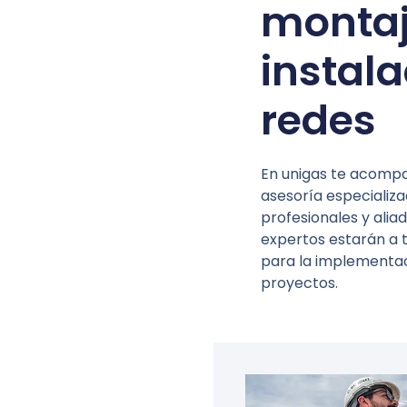
montaj
instal
redes
En unigas te acom
asesoría especializa
profesionales y alia
expertos estarán a t
para la implementac
proyectos.