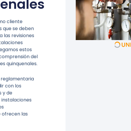
enales
mo cliente
s que se deben
 las revisiones
stalaciones
regamos estos
a comprensión del
es quinquenales.
a reglamentaria
ir con los
s y de
 instalaciones
os
 ofrecen las