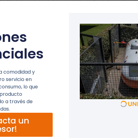
ones
nciales
 la comodidad y
o servicio en
l consumo, lo que
 producto
o a través de
adas.
acta un
sor!