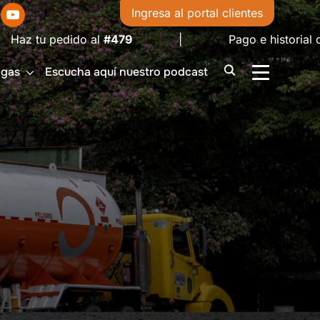
Ingresa al portal clientes
dido al
#479
| Pago e historial de facturas 
igas
Escucha aquí nuestro podcast
ALTERNAR 