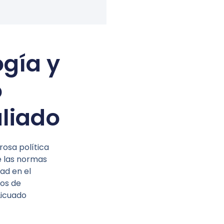
gía y
o
liado
osa política
e las normas
dad en el
tos de
Licuado