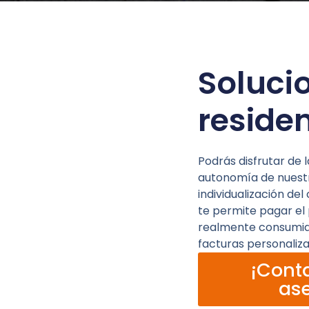
Soluci
reside
Podrás disfrutar de
autonomía de nuestr
individualización de
te permite pagar el
realmente consumid
facturas personaliz
¡Cont
ase