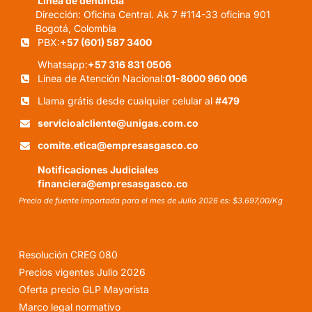
Línea de denuncia
Dirección: Oficina Central. Ak 7 #114-33 oficina 901
Bogotá, Colombia
PBX:
+57 (601) 587 3400
Whatsapp:
+57 316 831 0506
Línea de Atención Nacional:
01-8000 960 006
Llama grátis desde cualquier celular al
#479
servicioalcliente@unigas.com.co
comite.etica@empresasgasco.co
Notificaciones Judiciales
financiera@empresasgasco.co
Precio de fuente importada para el mes de Julio 2026 es: $3.697,00/Kg
Resolución CREG 080
Precios vigentes Julio 2026
Oferta precio GLP Mayorista
Marco legal normativo