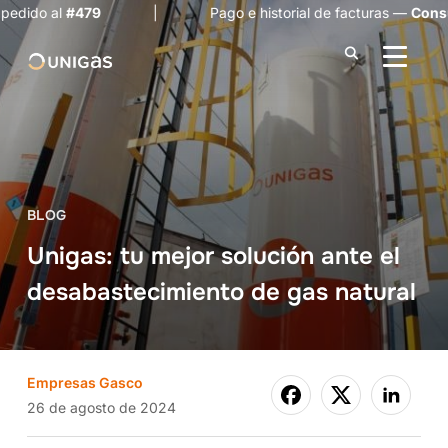
al
#479
| Pago e historial de facturas —
Consulta aqu
ALTER
BLOG
Unigas: tu mejor solución ante el
desabastecimiento de gas natural
Empresas Gasco
26 de agosto de 2024