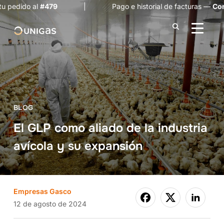
o al
#479
| Pago e historial de facturas —
Consulta a
ALTER
BLOG
El GLP como aliado de la industria
avícola y su expansión
Empresas Gasco
12 de agosto de 2024