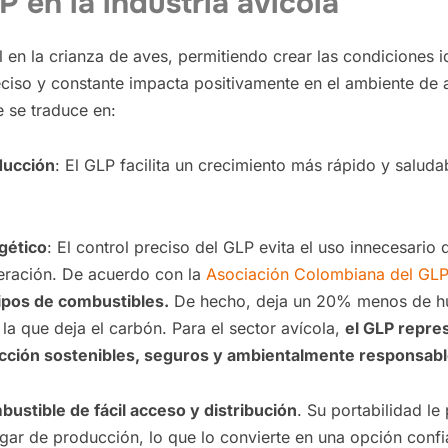
P en la industria avícola
 en la crianza de aves, permitiendo crear las condiciones i
reciso y constante impacta positivamente en el ambiente de
e se traduce en:
ducción
: El GLP facilita un crecimiento más rápido y saluda
gético
: El control preciso del GLP evita el uso innecesario
operación. De acuerdo con la
Asociación Colombiana del GLP
ipos de combustibles.
De hecho, deja un 20% menos de h
a que deja el carbón. Para el sector avícola,
el GLP repre
ción sostenibles, seguros y ambientalmente responsab
bustible de fácil acceso y distribución
. Su portabilidad le
ugar de producción, lo que lo convierte en una opción confia