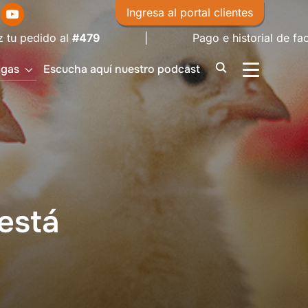
Ingresa al portal clientes
479
| Pago e historial de facturas —
Consul
igas
Escucha aquí nuestro podcast
ALTERNAR 
está