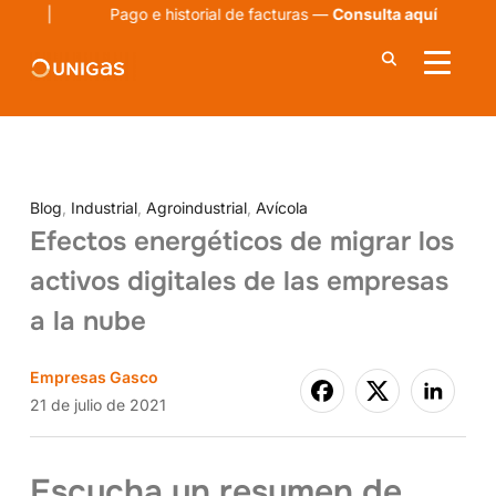
ago e historial de facturas —
Consulta aquí
ALTER
Blog
,
Industrial
,
Agroindustrial
,
Avícola
Efectos energéticos de migrar los
activos digitales de las empresas
a la nube
Empresas Gasco
21 de julio de 2021
Escucha un resumen de