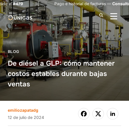
79
| Pago e historial de facturas —
Consulta aquí
ALTER
BLOG
De diésel a GLP: cómo mantener
costos estables durante bajas
ventas
emiliozapatadg
12 de julio de 2024