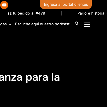
in
youtube
Ingresa al portal clientes
do al
#479
| Pago e historial de facturas —
igas
Escucha aquí nuestro podcast
ALTERNAR 
ianza para la