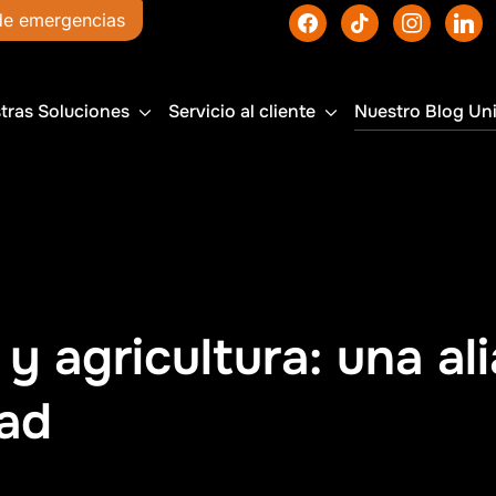
facebook
tiktok
instagram
linked
de emergencias
Haz tu pedi
tras Soluciones
Servicio al cliente
Nuestro Blog Un
y agricultura: una al
dad