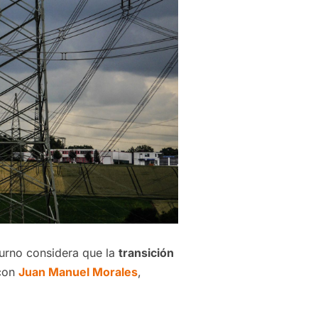
turno considera que la
transición
 con
Juan Manuel Morales
,