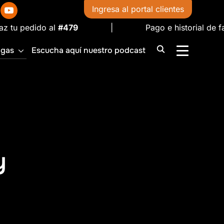
in
youtube
Ingresa al portal clientes
l
#479
| Pago e historial de facturas —
Cons
igas
Escucha aquí nuestro podcast
ALTERNAR 
y