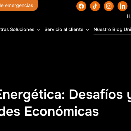
facebook
tiktok
instagram
linked
de emergencias
Haz tu pedido a
tras Soluciones
Servicio al cliente
Nuestro Blog Un
Energética: Desafíos 
des Económicas