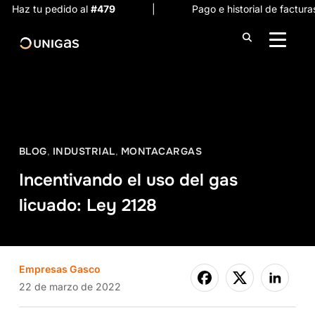
Haz tu pedido al
#479
| Pago e historial de facturas
ALTER
BLOG
,
INDUSTRIAL
,
MONTACARGAS
Incentivando el uso del gas
licuado: Ley 2128
Empresas Gasco
22 de marzo de 2022