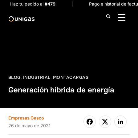
Haz tu pedido al
#479
| Pago e historial de factura
ALTER
BLOG
,
INDUSTRIAL
,
MONTACARGAS
Generación híbrida de energía
Empresas Gasco
26 de mayo de 2021