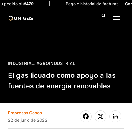
l
#479
| Pago e historial de facturas —
Consulta aquí
ALTER
INDUSTRIAL
,
AGROINDUSTRIAL
El gas licuado como apoyo a las
fuentes de energía renovables
Empresas Gasco
22 de junio de 2022