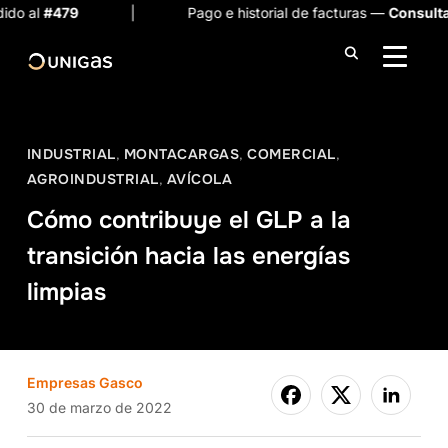
79
| Pago e historial de facturas —
Consulta aquí
ALTER
INDUSTRIAL
,
MONTACARGAS
,
COMERCIAL
,
AGROINDUSTRIAL
,
AVÍCOLA
Cómo contribuye el GLP a la
transición hacia las energías
limpias
Empresas Gasco
30 de marzo de 2022