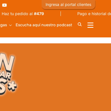
Ingresa al portal clientes
 tu pedido al
#479
| Pago e historial de fact
igas
Escucha aquí nuestro podcast
ALTERNAR 