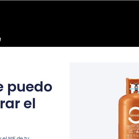
e puedo
rar el
 el NIF de tu