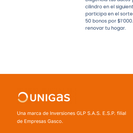
cilindro en el siguie
participa en el sort
50 bonos por $1’000
renovar tu hogar.
Una marca de Inversiones GLP S.A.S. E.S.P. filial
de Empresas Gasco.