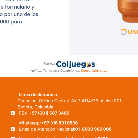
nte formulario y
eo por uno de los
.000 para
Autoriza
Aplican Términos y Condiciones.
Consúltalos aquí.
Línea de denuncia
Dirección: Oficina Central. Ak 7 #114-33 oficina 901
Bogotá, Colombia
PBX:
+57 (601) 587 3400
Whatsapp:
+57 316 831 0506
Línea de Atención Nacional:
01-8000 960 006