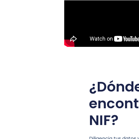
¿Dónd
encont
NIF?
Diligencia tus datos y