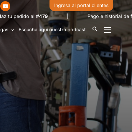
Ingresa al portal clientes
tu pedido al
#479
| Pago e historial de factu
igas
Escucha aquí nuestro podcast
ALTERNAR 