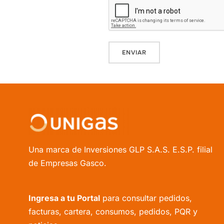
Una marca de Inversiones GLP S.A.S. E.S.P. filial
de Empresas Gasco.
Ingresa a tu Portal
para consultar pedidos,
facturas, cartera, consumos, pedidos, PQR y