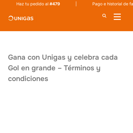
Haz tu pedido al
#479
| Pago e historial de fact
ALTER
Gana con Unigas y celebra cada
Gol en grande – Términos y
condiciones