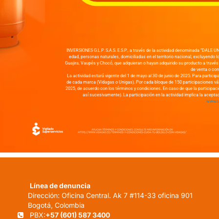
INVERSIONES G.L.P. S.A.S. E.S.P.
, a través de la actividad denominada “DALE
edad, personas naturales, domiciliadas en el territorio nacional, excluyendo
Guajira, Vaupés y Chocó, que adquieran o hayan adquirido su producto a través
de venta o con
La actividad estará vigente del 1 de mayo al 30 de junio de 2025. Para participa
de cada marca (Vidagas o Unigas). Por cada bloque de 150 participaciones vál
2025, de acuerdo con los términos y condiciones. En caso de que la participación
así sucesivamente). La participación en la actividad implica la acept
www.u
Línea de denuncia
Dirección: Oficina Central. Ak 7 #114-33 oficina 901
Bogotá, Colombia
PBX:
+57 (601) 587 3400