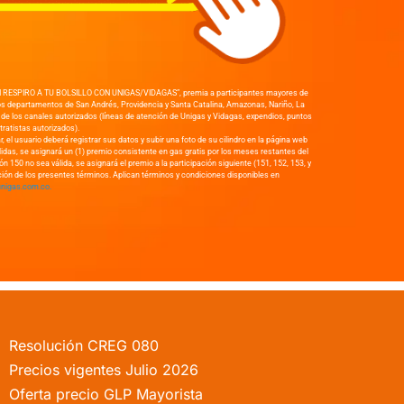
 UN RESPIRO A TU BOLSILLO CON UNIGAS/VIDAGAS”, premia a participantes mayores de
 los departamentos de San Andrés, Providencia y Santa Catalina, Amazonas, Nariño, La
 de los canales autorizados (líneas de atención de Unigas y Vidagas, expendios, puntos
tratistas autorizados).
r, el usuario deberá registrar sus datos y subir una foto de su cilindro en la página web
idas, se asignará un (1) premio consistente en gas gratis por los meses restantes del
 150 no sea válida, se asignará el premio a la participación siguiente (151, 152, 153, y
ación de los presentes términos. Aplican términos y condiciones disponibles en
nigas.com.co.
Resolución CREG 080
Precios vigentes Julio 2026
Oferta precio GLP Mayorista