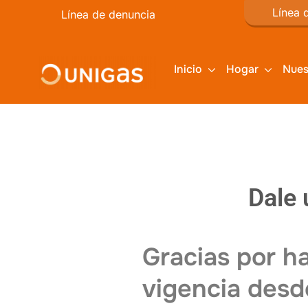
Línea 
Línea de denuncia
Inicio
Hogar
Nues
Dale 
Gracias por h
vigencia desd