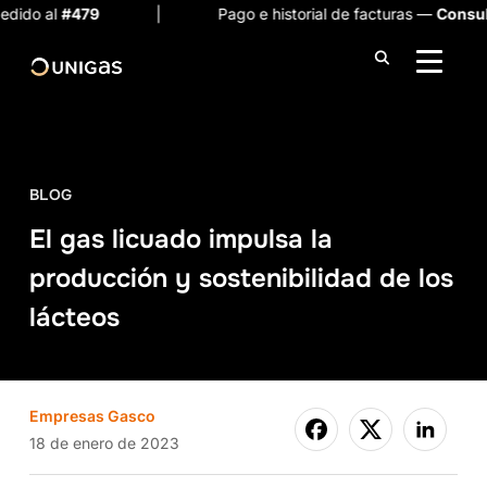
479
| Pago e historial de facturas —
Consulta aquí
ALTER
BLOG
El gas licuado impulsa la
producción y sostenibilidad de los
lácteos
Empresas Gasco
18 de enero de 2023