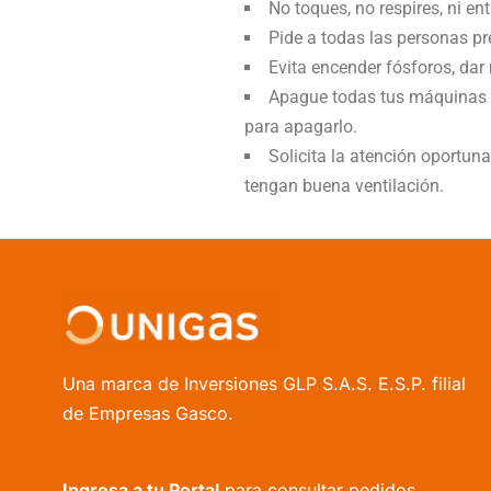
No toques, no respires, ni e
Pide a todas las personas pre
Evita encender fósforos, dar
Apague todas tus máquinas y
para apagarlo.
Solicita la atención oportun
tengan buena ventilación.
Una marca de Inversiones GLP S.A.S. E.S.P. filial
de Empresas Gasco.
Ingresa a tu Portal
para consultar pedidos,