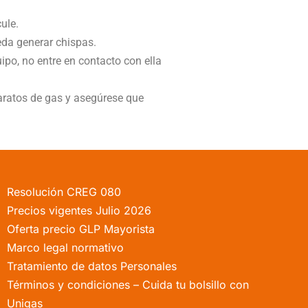
ule.
eda generar chispas.
po, no entre en contacto con ella
aratos de gas y asegúrese que
Resolución CREG 080
Precios vigentes Julio 2026
Oferta precio GLP Mayorista
Marco legal normativo
Tratamiento de datos Personales
Términos y condiciones – Cuida tu bolsillo con
Unigas