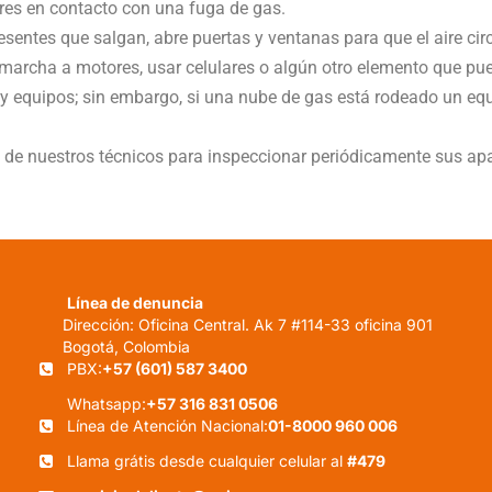
ntres en contacto con una fuga de gas.
sentes que salgan, abre puertas y ventanas para que el aire circ
 marcha a motores, usar celulares o algún otro elemento que pu
 equipos; sin embargo, si una nube de gas está rodeado un equi
a de nuestros técnicos para inspeccionar periódicamente sus ap
Línea de denuncia
Dirección: Oficina Central. Ak 7 #114-33 oficina 901
Bogotá, Colombia
PBX:
+57 (601) 587 3400
Whatsapp:
+57 316 831 0506
Línea de Atención Nacional:
01-8000 960 006
Llama grátis desde cualquier celular al
#479